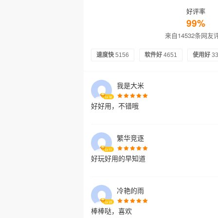
好评率
99%
来自14532条网友
速度快
5156
软件好
4651
使用好
3
我是大米
Lv
32
好好用，不错哦
繁华竞逐
Lv
11
好玩好用的早知道
冷艳的雨
Lv
23
棒棒哒，喜欢