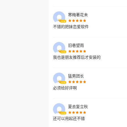
寒梅著花未
Lv
32
不错的把妹恋爱软件
旧巷望雨
Lv
33
我也是朋友推荐后才安装的
猛男团长
Lv
22
必须给好评啊
夏去复立秋
Lv
33
还可以用起还不错